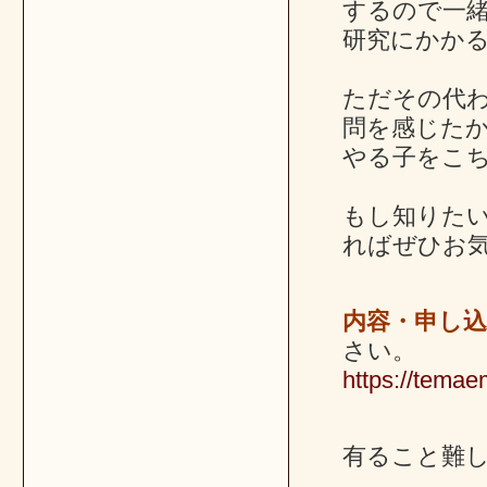
するので一
研究にかか
ただその代わ
問を感じた
やる子をこ
もし知りた
ればぜひお
内容・申し
さい。
https://tema
有ること難