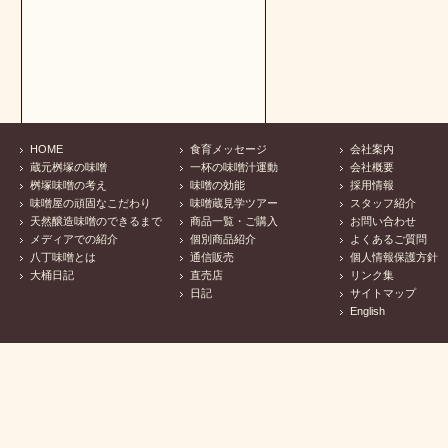
HOME
食育メッセージ
会社案内
蔵元桝塚の味噌
一杯の味噌汁運動
会社概要
桝塚味噌の考え
味噌の効能
採用情報
味噌屋の頑固なこだわり
味噌蔵見学ツアー
スタッフ紹介
天然醸造味噌のできるまで
商品一覧・ご購入
お問い合わせ
メディアでの紹介
個別商品紹介
よくあるご質問
八丁味噌とは
通信販売
個人情報保護方針
大桶日記
直売店
リンク集
日記
サイトマップ
English