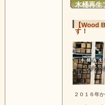
木桶再生
【Wood
す！
２０１６年