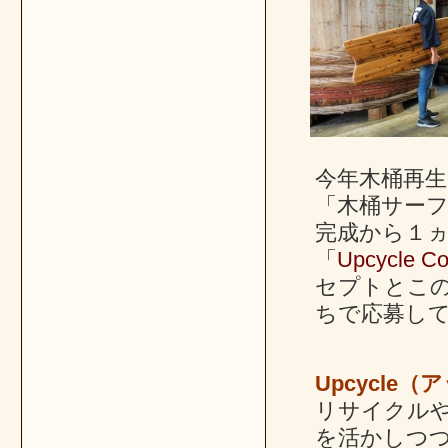
今年木桶再
「木桶サーフ
完成から１ヵ
「
Upcycle Co
セプトとこ
ちで応募し
Upcycle
リサイクル
を活かしつ