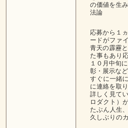
の価値を生
法論
応募から１ヵ
ードがファ
青天の霹靂
た事もあり
１０月中旬にカ
彰・展示な
すぐに一緒
に連絡を取
詳しく見て
ロダクト）
たぶん人生
久しぶりの