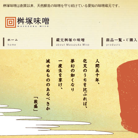
桝塚味噌は創業以来、天然醸造の味噌を守り続けている愛知の味噌蔵元です。