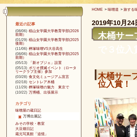
HOME
>
味噌道
>
旅する
2019年10月24
最近の記事
(08/06)
椙山女学園大学教育学部(2026
木桶サーフボ
前期）
(01/29)
椙山女学園大学教育学部(2025
後期）
で３位入賞
(11/06)
桝塚味噌VS大谷高生
(08/06)
椙山女学園大学教育学部(2025
前期）
(05/13)
「新オブジェ」設置
(05/13)
ポリオ撲滅イベント（ロータ
リークラブ主催）参加
木桶サーフボ
(03/28)
食文化ミュージアム宣言
位入賞！
(02/18)
セントレア木桶
(11/29)
桝塚味噌の魅力 東京で
(10/22)
万博桶、出張展示
カテゴリ
味噌屋の蔵日記
万博出展記
みその学校・教室
大豆畑日記
蔵元写真館「追憶」