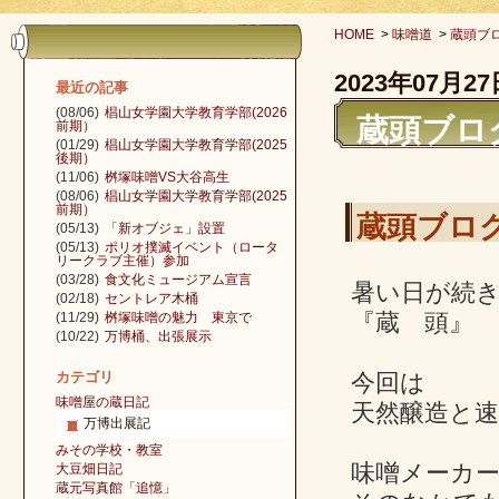
HOME
>
味噌道
>
蔵頭ブ
2023年07月27
最近の記事
(08/06)
椙山女学園大学教育学部(2026
蔵頭ブログ
前期）
(01/29)
椙山女学園大学教育学部(2025
後期）
(11/06)
桝塚味噌VS大谷高生
(08/06)
椙山女学園大学教育学部(2025
前期）
蔵頭ブログ
(05/13)
「新オブジェ」設置
(05/13)
ポリオ撲滅イベント（ロータ
リークラブ主催）参加
(03/28)
食文化ミュージアム宣言
暑い日が続
(02/18)
セントレア木桶
『蔵 頭』
(11/29)
桝塚味噌の魅力 東京で
(10/22)
万博桶、出張展示
カテゴリ
今回は
味噌屋の蔵日記
天然醸造と
万博出展記
みその学校・教室
味噌メーカー
大豆畑日記
蔵元写真館「追憶」