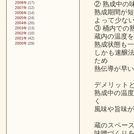
② 熟成中の
2008年
(17)
2007年
(12)
熟成期間が
2006年
(14)
2005年
(24)
よって少な
2004年
(20)
③ 桶内での
2003年
(13)
2002年
(10)
蔵内の温度
2001年
(42)
熟成状態も
2000年
(29)
しかも速醸
ため
熱伝導が早
デメリット
熟成中の温
く
風味や旨味
蔵のスペー
味噌づくり