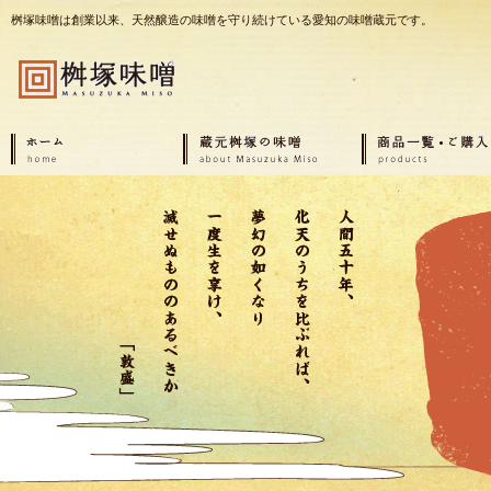
桝塚味噌は創業以来、天然醸造の味噌を守り続けている愛知の味噌蔵元です。