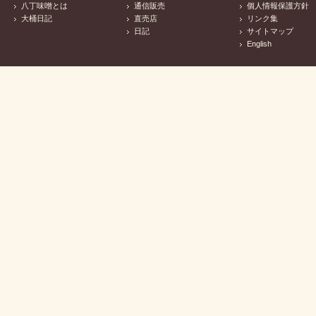
八丁味噌とは
通信販売
個人情報保護方針
大桶日記
直売店
リンク集
日記
サイトマップ
English