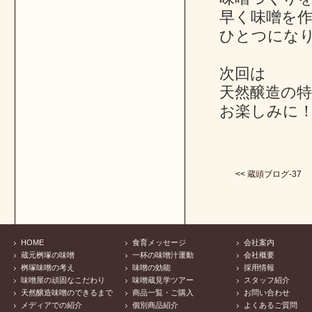
早く味噌を
ひとつにな
次回は
天然醸造の
お楽しみに
<< 蔵頭ブログ-37
HOME
食育メッセージ
会社案内
蔵元桝塚の味噌
一杯の味噌汁運動
会社概要
桝塚味噌の考え
味噌の効能
採用情報
味噌屋の頑固なこだわり
味噌蔵見学ツアー
スタッフ紹介
天然醸造味噌のできるまで
商品一覧・ご購入
お問い合わせ
メディアでの紹介
個別商品紹介
よくあるご質問