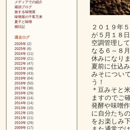
メディアでの紹介
蔵頭ブログ
旅する味噌屋
味噌屋の千客万来
夏子と味噌
２０１９年
畑日記
が５月１８日
過去ログ
空調管理し
2026年
(2)
2025年
(6)
なる６～８月
2024年
(11)
休みになり
2023年
(21)
2022年
(47)
夏前に仕込
2021年
(48)
みそについ
2020年
(43)
2019年
(64)
う！
2018年
(50)
2017年
(36)
＊豆みそと
2016年
(29)
ますのでご
2015年
(14)
2014年
(14)
発酵や味噌
2013年
(10)
に自分たち
2012年
(10)
2011年
(11)
をお楽しみ
2010年
(29)
また通常で
2009年
(17)