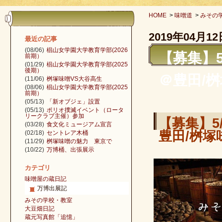
HOME
>
味噌道
>
みその
2019年04月12
最近の記事
(08/06)
椙山女学園大学教育学部(2026
【募集】
前期）
(01/29)
椙山女学園大学教育学部(2025
後期）
＠豊田/
(11/06)
桝塚味噌VS大谷高生
(08/06)
椙山女学園大学教育学部(2025
前期）
(05/13)
「新オブジェ」設置
(05/13)
ポリオ撲滅イベント（ロータ
リークラブ主催）参加
【募集】5
(03/28)
食文化ミュージアム宣言
豊田/桝塚
(02/18)
セントレア木桶
(11/29)
桝塚味噌の魅力 東京で
(10/22)
万博桶、出張展示
カテゴリ
味噌屋の蔵日記
万博出展記
みその学校・教室
大豆畑日記
蔵元写真館「追憶」