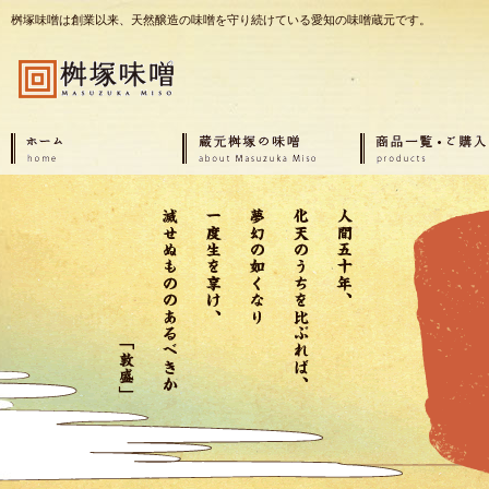
桝塚味噌は創業以来、天然醸造の味噌を守り続けている愛知の味噌蔵元です。