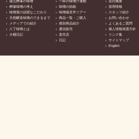
蔵元桝塚の味噌
一杯の味噌汁運動
会社概要
桝塚味噌の考え
味噌の効能
採用情報
味噌屋の頑固なこだわり
味噌蔵見学ツアー
スタッフ紹介
天然醸造味噌のできるまで
商品一覧・ご購入
お問い合わせ
メディアでの紹介
個別商品紹介
よくあるご質問
八丁味噌とは
通信販売
個人情報保護方針
大桶日記
直売店
リンク集
日記
サイトマップ
English