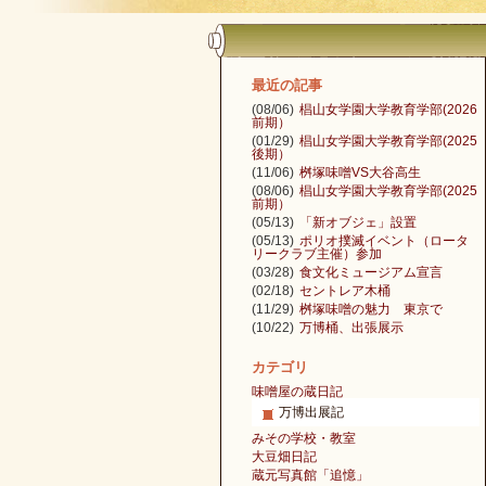
最近の記事
(08/06)
椙山女学園大学教育学部(2026
前期）
(01/29)
椙山女学園大学教育学部(2025
後期）
(11/06)
桝塚味噌VS大谷高生
(08/06)
椙山女学園大学教育学部(2025
前期）
(05/13)
「新オブジェ」設置
(05/13)
ポリオ撲滅イベント（ロータ
リークラブ主催）参加
(03/28)
食文化ミュージアム宣言
(02/18)
セントレア木桶
(11/29)
桝塚味噌の魅力 東京で
(10/22)
万博桶、出張展示
カテゴリ
味噌屋の蔵日記
万博出展記
みその学校・教室
大豆畑日記
蔵元写真館「追憶」