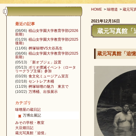
HOME
>
味噌道
>
蔵元写
2021年12月16日
最近の記事
蔵元写真館「追
(08/06)
椙山女学園大学教育学部(2026
前期）
(01/29)
椙山女学園大学教育学部(2025
後期）
(11/06)
桝塚味噌VS大谷高生
蔵元写真館「追憶」
(08/06)
椙山女学園大学教育学部(2025
前期）
(05/13)
「新オブジェ」設置
(05/13)
ポリオ撲滅イベント（ロータ
リークラブ主催）参加
(03/28)
食文化ミュージアム宣言
(02/18)
セントレア木桶
(11/29)
桝塚味噌の魅力 東京で
(10/22)
万博桶、出張展示
カテゴリ
味噌屋の蔵日記
万博出展記
みその学校・教室
大豆畑日記
蔵元写真館「追憶」