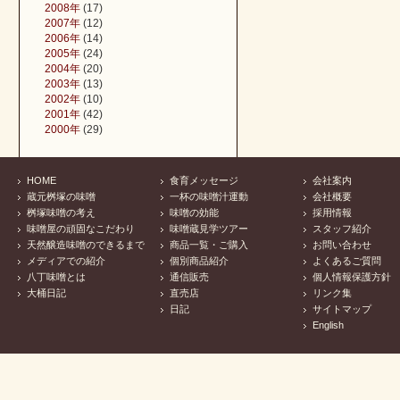
2008年
(17)
2007年
(12)
2006年
(14)
2005年
(24)
2004年
(20)
2003年
(13)
2002年
(10)
2001年
(42)
2000年
(29)
HOME
食育メッセージ
会社案内
蔵元桝塚の味噌
一杯の味噌汁運動
会社概要
桝塚味噌の考え
味噌の効能
採用情報
味噌屋の頑固なこだわり
味噌蔵見学ツアー
スタッフ紹介
天然醸造味噌のできるまで
商品一覧・ご購入
お問い合わせ
メディアでの紹介
個別商品紹介
よくあるご質問
八丁味噌とは
通信販売
個人情報保護方針
大桶日記
直売店
リンク集
日記
サイトマップ
English