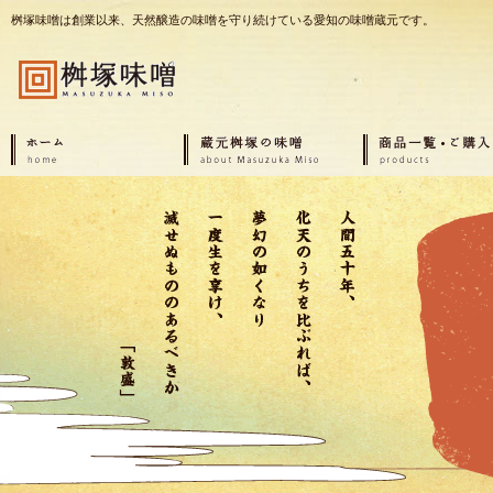
桝塚味噌は創業以来、天然醸造の味噌を守り続けている愛知の味噌蔵元です。