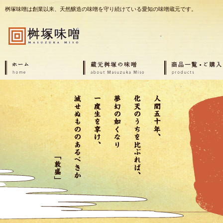
桝塚味噌は創業以来、天然醸造の味噌を守り続けている愛知の味噌蔵元です。