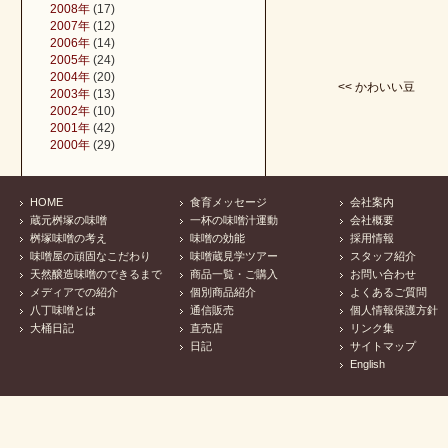
2008年
(17)
2007年
(12)
2006年
(14)
2005年
(24)
2004年
(20)
<< かわいい豆
2003年
(13)
2002年
(10)
2001年
(42)
2000年
(29)
HOME
食育メッセージ
会社案内
蔵元桝塚の味噌
一杯の味噌汁運動
会社概要
桝塚味噌の考え
味噌の効能
採用情報
味噌屋の頑固なこだわり
味噌蔵見学ツアー
スタッフ紹介
天然醸造味噌のできるまで
商品一覧・ご購入
お問い合わせ
メディアでの紹介
個別商品紹介
よくあるご質問
八丁味噌とは
通信販売
個人情報保護方針
大桶日記
直売店
リンク集
日記
サイトマップ
English