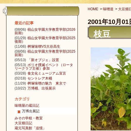
HOME
>
味噌道
>
大豆畑
2001年10月01
最近の記事
(08/06)
椙山女学園大学教育学部(2026
枝豆
前期）
(01/29)
椙山女学園大学教育学部(2025
後期）
(11/06)
桝塚味噌VS大谷高生
(08/06)
椙山女学園大学教育学部(2025
前期）
(05/13)
「新オブジェ」設置
(05/13)
ポリオ撲滅イベント（ロータ
リークラブ主催）参加
(03/28)
食文化ミュージアム宣言
(02/18)
セントレア木桶
(11/29)
桝塚味噌の魅力 東京で
(10/22)
万博桶、出張展示
カテゴリ
味噌屋の蔵日記
万博出展記
みその学校・教室
大豆畑日記
蔵元写真館「追憶」