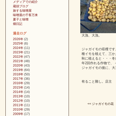
メディアでの紹介
蔵頭ブログ
旅する味噌屋
味噌屋の千客万来
夏子と味噌
畑日記
過去ログ
大漁、大漁。
2026年
(2)
2025年
(6)
2024年
(11)
ジャガイモの収穫です
2023年
(21)
種イモを植えて、三か
2022年
(47)
秋に植えると・・・冬
2021年
(48)
年2回作れる作物で、
2020年
(43)
ジャガイモの後に、大
2019年
(64)
2018年
(50)
2017年
(36)
有ること難し。店主
2016年
(29)
2015年
(14)
2014年
(14)
2013年
(10)
2012年
(10)
<< ジャガイモの花
2011年
(11)
2010年
(29)
2009年
(17)