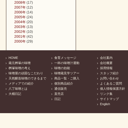
2008年
(17)
2007年
(12)
2006年
(14)
2005年
(24)
2004年
(20)
2003年
(13)
2002年
(10)
2001年
(42)
2000年
(29)
HOME
食育メッセージ
会社案内
蔵元桝塚の味噌
一杯の味噌汁運動
会社概要
桝塚味噌の考え
味噌の効能
採用情報
味噌屋の頑固なこだわり
味噌蔵見学ツアー
スタッフ紹介
天然醸造味噌のできるまで
商品一覧・ご購入
お問い合わせ
メディアでの紹介
個別商品紹介
よくあるご質問
八丁味噌とは
通信販売
個人情報保護方針
大桶日記
直売店
リンク集
日記
サイトマップ
English