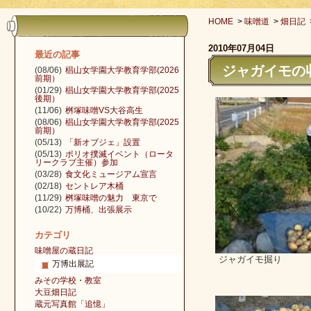
HOME
>
味噌道
>
畑日記
2010年07月04日
最近の記事
ジャガイモの
(08/06)
椙山女学園大学教育学部(2026
前期）
(01/29)
椙山女学園大学教育学部(2025
後期）
(11/06)
桝塚味噌VS大谷高生
(08/06)
椙山女学園大学教育学部(2025
前期）
(05/13)
「新オブジェ」設置
(05/13)
ポリオ撲滅イベント（ロータ
リークラブ主催）参加
(03/28)
食文化ミュージアム宣言
(02/18)
セントレア木桶
(11/29)
桝塚味噌の魅力 東京で
(10/22)
万博桶、出張展示
カテゴリ
味噌屋の蔵日記
ジャガイモ掘り
万博出展記
みその学校・教室
大豆畑日記
蔵元写真館「追憶」