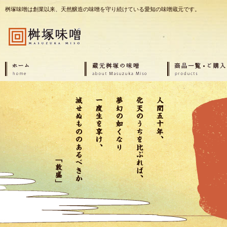
桝塚味噌は創業以来、天然醸造の味噌を守り続けている愛知の味噌蔵元です。