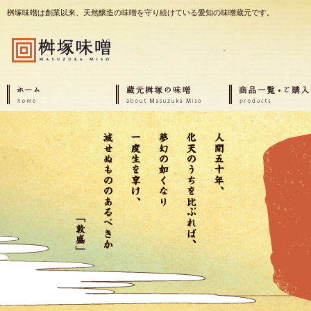
桝塚味噌は創業以来、天然醸造の味噌を守り続けている愛知の味噌蔵元です。