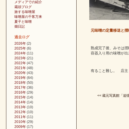
メディアでの紹介
蔵頭ブログ
旅する味噌屋
味噌屋の千客万来
夏子と味噌
畑日記
元味噌の定量移送と摺機（
過去ログ
2026年
(2)
熟成完了後、みそは摺
2025年
(6)
容器入り用の味噌が出
2024年
(11)
2023年
(21)
2022年
(47)
2021年
(48)
有ること難し。 店主
2020年
(43)
2019年
(64)
2018年
(50)
2017年
(36)
2016年
(29)
<< 蔵元写真館「追憶
2015年
(14)
2014年
(14)
2013年
(10)
2012年
(10)
2011年
(11)
2010年
(29)
2009年
(17)