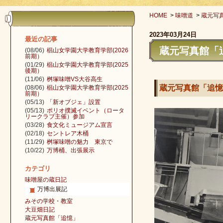
HOME
>
味噌道
>
蔵元写
2023年03月24日
最近の記事
蔵元写真館「
(08/06)
椙山女学園大学教育学部(2026
前期）
(01/29)
椙山女学園大学教育学部(2025
後期）
(11/06)
桝塚味噌VS大谷高生
蔵元写真館「追憶
(08/06)
椙山女学園大学教育学部(2025
前期）
(05/13)
「新オブジェ」設置
(05/13)
ポリオ撲滅イベント（ロータ
リークラブ主催）参加
(03/28)
食文化ミュージアム宣言
(02/18)
セントレア木桶
(11/29)
桝塚味噌の魅力 東京で
(10/22)
万博桶、出張展示
カテゴリ
味噌屋の蔵日記
万博出展記
みその学校・教室
大豆畑日記
蔵元写真館「追憶」