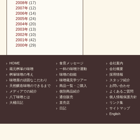
2008年
(17)
2007年
(12)
2006年
(14)
2005年
(24)
2004年
(20)
2003年
(13)
2002年
(10)
2001年
(42)
2000年
(29)
HOME
食育メッセージ
会社案内
蔵元桝塚の味噌
一杯の味噌汁運動
会社概要
桝塚味噌の考え
味噌の効能
採用情報
味噌屋の頑固なこだわり
味噌蔵見学ツアー
スタッフ紹介
天然醸造味噌のできるまで
商品一覧・ご購入
お問い合わせ
メディアでの紹介
個別商品紹介
よくあるご質問
八丁味噌とは
通信販売
個人情報保護方針
大桶日記
直売店
リンク集
日記
サイトマップ
English