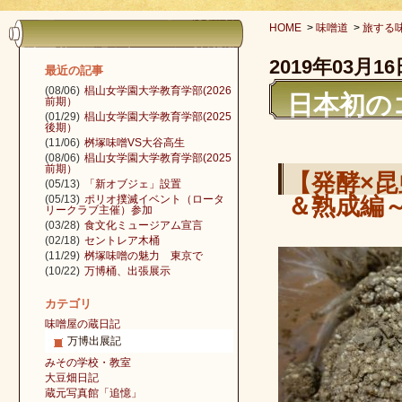
HOME
>
味噌道
>
旅する
2019年03月16
最近の記事
(08/06)
椙山女学園大学教育学部(2026
日本初の
前期）
(01/29)
椙山女学園大学教育学部(2025
後期）
(11/06)
桝塚味噌VS大谷高生
(08/06)
椙山女学園大学教育学部(2025
前期）
【発酵×
(05/13)
「新オブジェ」設置
(05/13)
ポリオ撲滅イベント（ロータ
＆熟成編
リークラブ主催）参加
(03/28)
食文化ミュージアム宣言
(02/18)
セントレア木桶
(11/29)
桝塚味噌の魅力 東京で
(10/22)
万博桶、出張展示
カテゴリ
味噌屋の蔵日記
万博出展記
みその学校・教室
大豆畑日記
蔵元写真館「追憶」