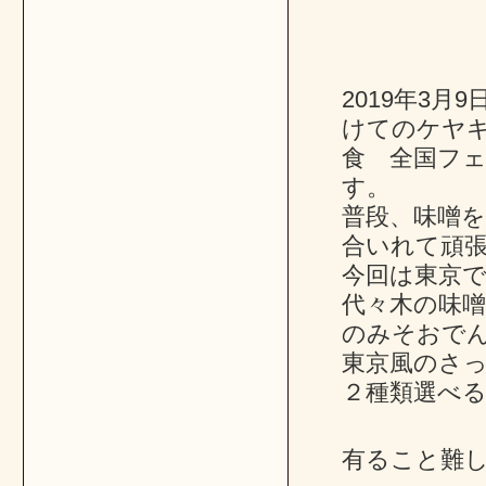
2019年3
けてのケヤ
食 全国フ
す。
普段、味噌
合いれて頑
今回は東京
代々木の味噌
のみそおで
東京風のさ
２種類選べ
有ること難