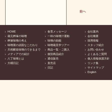
前へ
HOME
食育メッセージ
会社案内
蔵元桝塚の味噌
一杯の味噌汁運動
会社概要
桝塚味噌の考え
味噌の効能
採用情報
味噌屋の頑固なこだわり
味噌蔵見学ツアー
スタッフ紹介
天然醸造味噌のできるまで
商品一覧・ご購入
お問い合わせ
メディアでの紹介
個別商品紹介
よくあるご質問
八丁味噌とは
通信販売
個人情報保護方針
大桶日記
直売店
リンク集
日記
サイトマップ
English