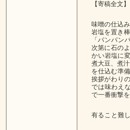
【寄稿全文】
味噌の仕込
岩塩を置き
「パンパン
次第に石の
かい岩塩に
煮大豆、煮
を仕込む準
挨拶がわり
では味わえ
で一番衝撃
有ること難