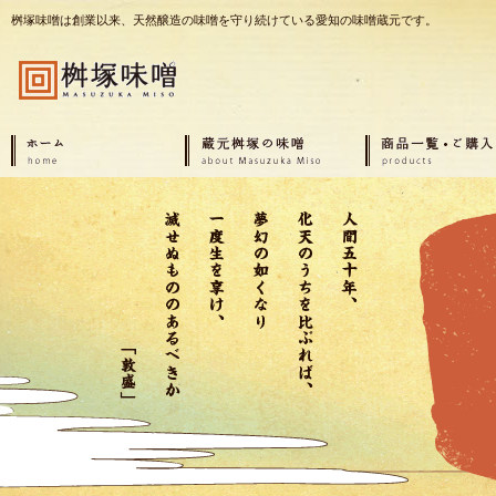
桝塚味噌は創業以来、天然醸造の味噌を守り続けている愛知の味噌蔵元です。