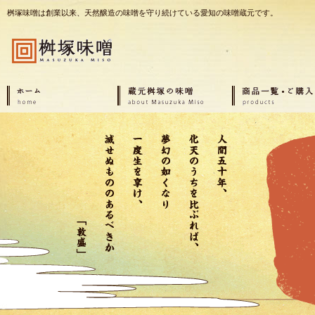
桝塚味噌は創業以来、天然醸造の味噌を守り続けている愛知の味噌蔵元です。