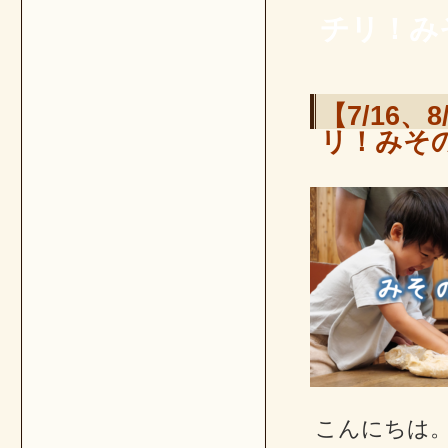
チリ！み
【7/16
リ！みそ
こんにちは