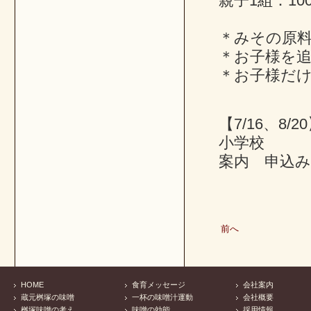
親子1組：10
＊みその原
＊お子様を追
＊お子様だけ
【7/16、
小学校
案内 申込
前へ
HOME
食育メッセージ
会社案内
蔵元桝塚の味噌
一杯の味噌汁運動
会社概要
桝塚味噌の考え
味噌の効能
採用情報