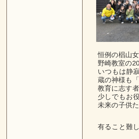
恒例の椙山
野崎教室の2
いつもは静
蔵の神様も
教育に志す
少しでもお
未来の子供
有ること難