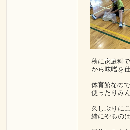
秋に家庭科
から味噌を
体育館なの
使ったりみ
久しぶりに
緒にやるの