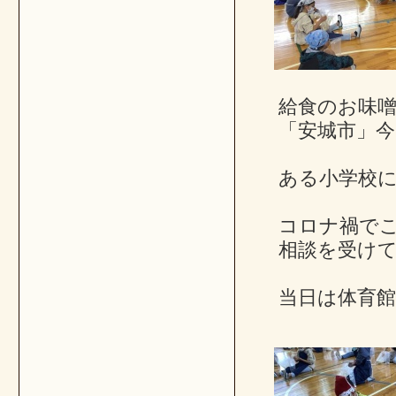
給食のお味
「安城市」
ある小学校
コロナ禍で
相談を受け
当日は体育