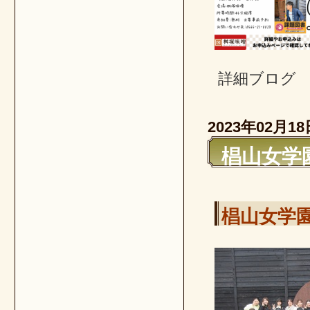
詳細ブロ
2023年02月18
椙山女学
椙山女学園