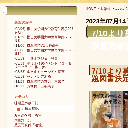
HOME
>
味噌道
>
みその
2023年07月14
最近の記事
(08/06)
椙山女学園大学教育学部(2026
7/10
前期）
(01/29)
椙山女学園大学教育学部(2025
後期）
課題図書
(11/06)
桝塚味噌VS大谷高生
(08/06)
椙山女学園大学教育学部(2025
前期）
(05/13)
「新オブジェ」設置
(05/13)
ポリオ撲滅イベント（ロータ
リークラブ主催）参加
7/10よ
(03/28)
食文化ミュージアム宣言
題図書決
(02/18)
セントレア木桶
(11/29)
桝塚味噌の魅力 東京で
(10/22)
万博桶、出張展示
カテゴリ
味噌屋の蔵日記
万博出展記
みその学校・教室
大豆畑日記
蔵元写真館「追憶」