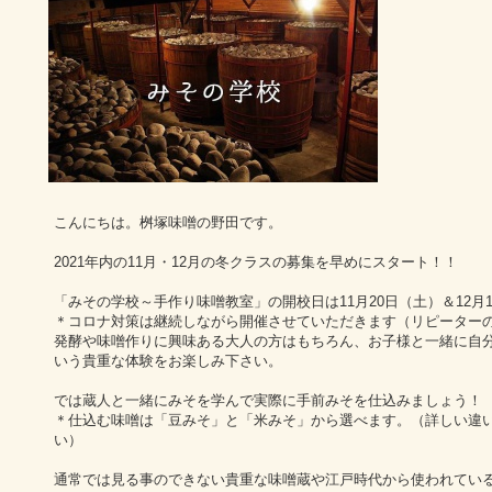
こんにちは。桝塚味噌の野田です。
2021年内の11月・12月の冬クラスの募集を早めにスタート！！
「みその学校～手作り味噌教室」の開校日は11月20日（土）＆12月
＊コロナ対策は継続しながら開催させていただきます（リピーター
発酵や味噌作りに興味ある大人の方はもちろん、お子様と一緒に自
いう貴重な体験をお楽しみ下さい。
では蔵人と一緒にみそを学んで実際に手前みそを仕込みましょう！
＊仕込む味噌は「豆みそ」と「米みそ」から選べます。（詳しい違
い）
通常では見る事のできない貴重な味噌蔵や江戸時代から使われてい