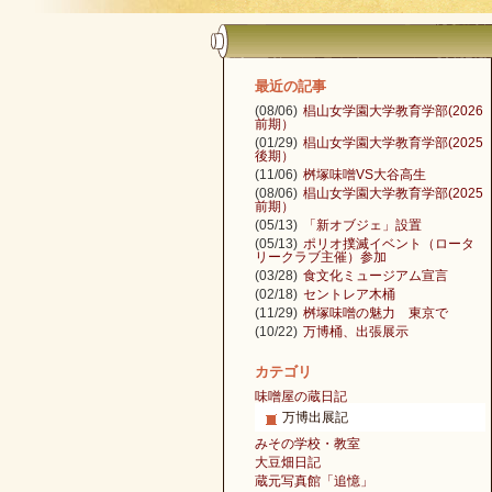
最近の記事
(08/06)
椙山女学園大学教育学部(2026
前期）
(01/29)
椙山女学園大学教育学部(2025
後期）
(11/06)
桝塚味噌VS大谷高生
(08/06)
椙山女学園大学教育学部(2025
前期）
(05/13)
「新オブジェ」設置
(05/13)
ポリオ撲滅イベント（ロータ
リークラブ主催）参加
(03/28)
食文化ミュージアム宣言
(02/18)
セントレア木桶
(11/29)
桝塚味噌の魅力 東京で
(10/22)
万博桶、出張展示
カテゴリ
味噌屋の蔵日記
万博出展記
みその学校・教室
大豆畑日記
蔵元写真館「追憶」