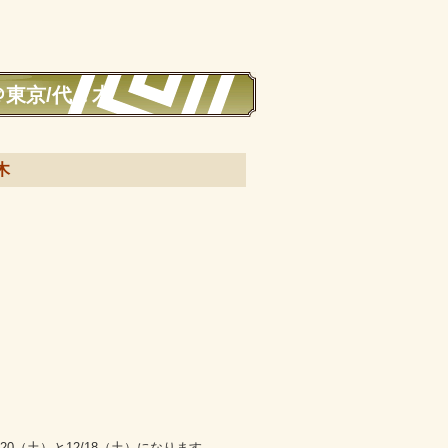
＠東京/代々木
木
20（土）と12/18（土）になります。