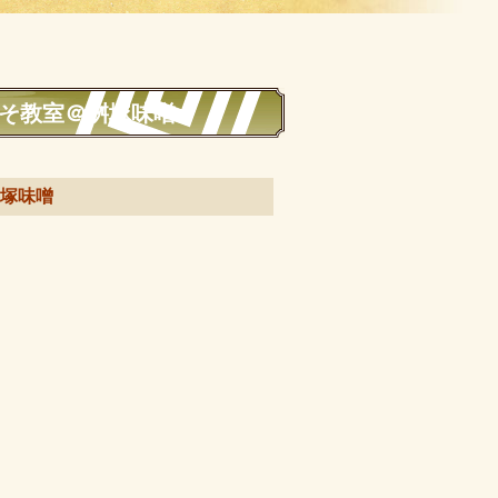
みそ教室＠桝塚味噌
桝塚味噌