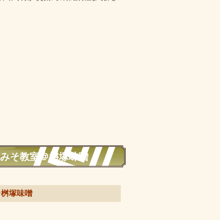
作りみそ教室＠桝塚味噌
＠桝塚味噌