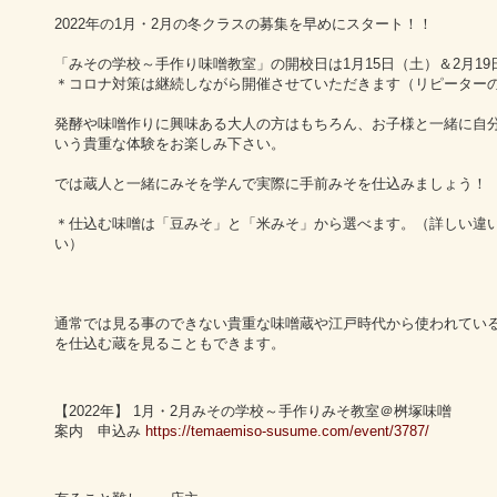
2022年の1月・2月の冬クラスの募集を早めにスタート！！
「みその学校～手作り味噌教室」の開校日は1月15日（土）＆2月1
＊コロナ対策は継続しながら開催させていただきます（リピーター
発酵や味噌作りに興味ある大人の方はもちろん、お子様と一緒に自
いう貴重な体験をお楽しみ下さい。
では蔵人と一緒にみそを学んで実際に手前みそを仕込みましょう！
＊仕込む味噌は「豆みそ」と「米みそ」から選べます。（詳しい違
い）
通常では見る事のできない貴重な味噌蔵や江戸時代から使われてい
を仕込む蔵を見ることもできます。
【2022年】 1月・2月みその学校～手作りみそ教室＠桝塚味噌
案内 申込み
https://temaemiso-susume.com/event/3787/