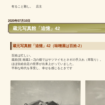
有ること難し。 店主
2020年07月10日
蔵元写真館「追憶」42
蔵元写真館「追憶」42（味噌屋は百姓-2）
百姓は忙しい。
蔵前(現 南蔵1～2)の畑ではサツマイモとネギの手入れ（草取り）。
ほぼ自給自足の世界が出来上がっていました。
平和な時代を享受し、幸せを感じるときです