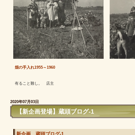
畑の手入れ1955～1960
有ること難し。 店主
2020年07月03日
【新企画登場】蔵頭ブログ-1
新企画 蔵頭ブログ-1