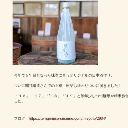
今年で５年目となった味噌に合うオリジナルの日本酒作り。
ついに関谷醸造さんでの上槽、瓶詰も終わりついに届きました！
「’１６」「’１７」「’１８」「’１９」と毎年少しづつ酵母や精米
した。
ブログ
https://temaemiso-susume.com/misotrip/2904/