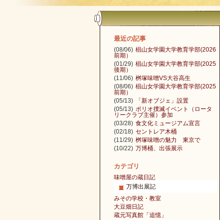
最近の記事
(08/06)
椙山女学園大学教育学部(2026
前期）
(01/29)
椙山女学園大学教育学部(2025
後期）
(11/06)
桝塚味噌VS大谷高生
(08/06)
椙山女学園大学教育学部(2025
前期）
(05/13)
「新オブジェ」設置
(05/13)
ポリオ撲滅イベント（ロータ
リークラブ主催）参加
(03/28)
食文化ミュージアム宣言
(02/18)
セントレア木桶
(11/29)
桝塚味噌の魅力 東京で
(10/22)
万博桶、出張展示
カテゴリ
味噌屋の蔵日記
万博出展記
みその学校・教室
大豆畑日記
蔵元写真館「追憶」