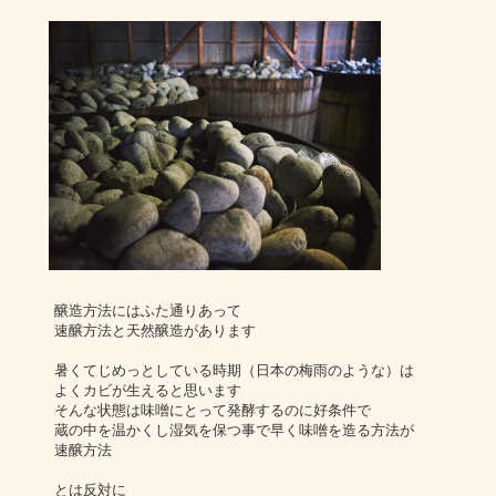
醸造方法にはふた通りあって
速醸方法と天然醸造があります
暑くてじめっとしている時期（日本の梅雨のような）は
よくカビが生えると思います
そんな状態は味噌にとって発酵するのに好条件で
蔵の中を温かくし湿気を保つ事で早く味噌を造る方法が
速醸方法
とは反対に