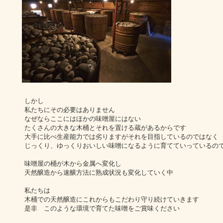
しかし
私たちにその必要はありません
なぜならここにはほかの味噌屋にはない
たくさんの大きな木桶とそれを置ける蔵があるからです
大手に比べ生産能力では劣りますがそれを目指しているのではなく
じっくり、ゆっくりおいしい味噌になるように育てていっているの
味噌屋の桶が木から金属へ変化し
天然醸造から速醸方法に熟成状況も変化していく中
私たちは
木桶での天然醸造にこれからもこだわり守り続けていきます
是非 このような環境で育てた味噌をご賞味ください