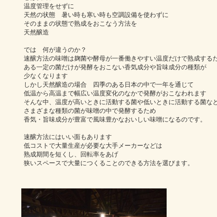
温度管理をせずに
天然の状態 暑い時も寒い時も空調設備を使わずに
そのままの状態で熟成をおこなう方法を
天然醸造
では 何が違うのか？
速醸方法の味噌は麹菌や酵母が一番働きやすい温度だけで熟成する
ある一定の菌だけが発酵をおこない香気成分や旨味成分の種類が
少なくなります
しかし天然醸造の場合 四季のある日本の中で一年を通じて
低温から高温まで幅広い温度変化のなかで発酵がおこなわれます
そんな中、温度が高いときに活動する菌や低いときに活動する菌な
さまざまな種類の菌が味噌の中で発酵するため
香気・旨味成分が豊富で風味豊かなおいしい味噌になるのです。
速醸方法にはいい面もあります
低コストで大量生産が必要な大手メーカーなどは
熟成期間を短くし、回転率をあげ
狭いスペースで大量につくることのできる方法を選びます。