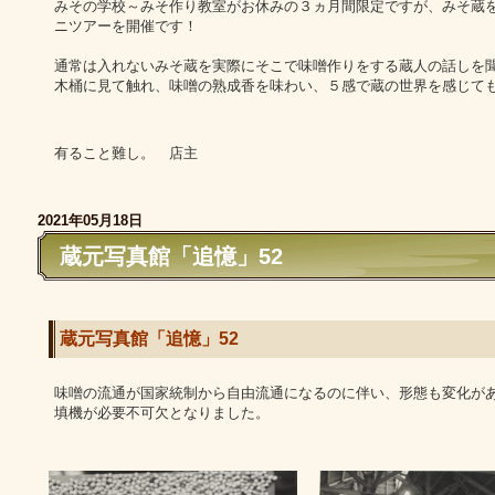
みその学校～みそ作り教室がお休みの３ヵ月間限定ですが、みそ蔵
ニツアーを開催です！
通常は入れないみそ蔵を実際にそこで味噌作りをする蔵人の話しを
木桶に見て触れ、味噌の熟成香を味わい、５感で蔵の世界を感じて
有ること難し。 店主
2021年05月18日
蔵元写真館「追憶」52
蔵元写真館「追憶」52
味噌の流通が国家統制から自由流通になるのに伴い、形態も変化が
填機が必要不可欠となりました。