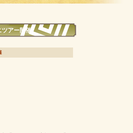
ニツアー開催
催