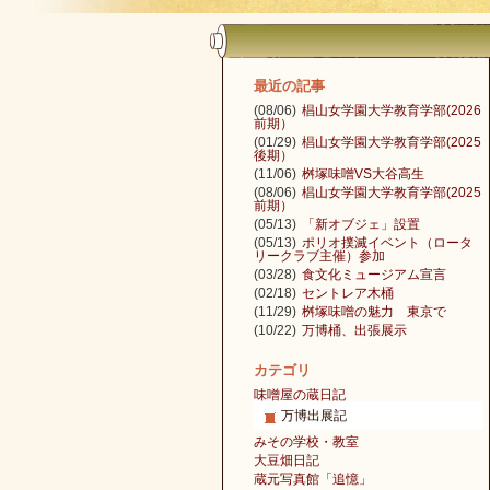
最近の記事
(08/06)
椙山女学園大学教育学部(2026
前期）
(01/29)
椙山女学園大学教育学部(2025
後期）
(11/06)
桝塚味噌VS大谷高生
(08/06)
椙山女学園大学教育学部(2025
前期）
(05/13)
「新オブジェ」設置
(05/13)
ポリオ撲滅イベント（ロータ
リークラブ主催）参加
(03/28)
食文化ミュージアム宣言
(02/18)
セントレア木桶
(11/29)
桝塚味噌の魅力 東京で
(10/22)
万博桶、出張展示
カテゴリ
味噌屋の蔵日記
万博出展記
みその学校・教室
大豆畑日記
蔵元写真館「追憶」