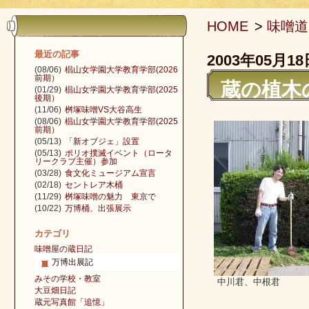
HOME
>
味噌道
最近の記事
2003年05月18
(08/06)
椙山女学園大学教育学部(2026
前期）
蔵の植木
(01/29)
椙山女学園大学教育学部(2025
後期）
(11/06)
桝塚味噌VS大谷高生
(08/06)
椙山女学園大学教育学部(2025
前期）
(05/13)
「新オブジェ」設置
(05/13)
ポリオ撲滅イベント（ロータ
リークラブ主催）参加
(03/28)
食文化ミュージアム宣言
(02/18)
セントレア木桶
(11/29)
桝塚味噌の魅力 東京で
(10/22)
万博桶、出張展示
カテゴリ
味噌屋の蔵日記
万博出展記
みその学校・教室
中川君、中根君
大豆畑日記
蔵元写真館「追憶」