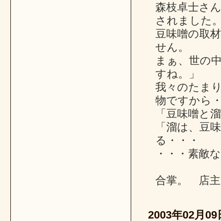
森枝卓士さ
されました
豆味噌の取
せん。
まぁ、世の
すね。」
我々のたま
物ですから
「豆味噌と
「溜は、豆
る・・・
・・・素敵
合掌。 店主
2003年02月09