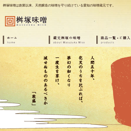
桝塚味噌は創業以来、天然醸造の味噌を守り続けている愛知の味噌蔵元です。