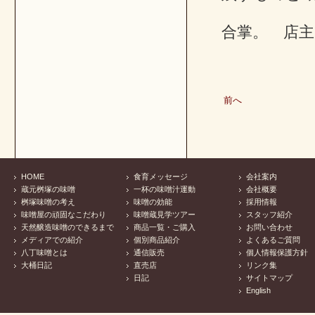
合掌。 店主
前へ
HOME
食育メッセージ
会社案内
蔵元桝塚の味噌
一杯の味噌汁運動
会社概要
桝塚味噌の考え
味噌の効能
採用情報
味噌屋の頑固なこだわり
味噌蔵見学ツアー
スタッフ紹介
天然醸造味噌のできるまで
商品一覧・ご購入
お問い合わせ
メディアでの紹介
個別商品紹介
よくあるご質問
八丁味噌とは
通信販売
個人情報保護方針
大桶日記
直売店
リンク集
日記
サイトマップ
English