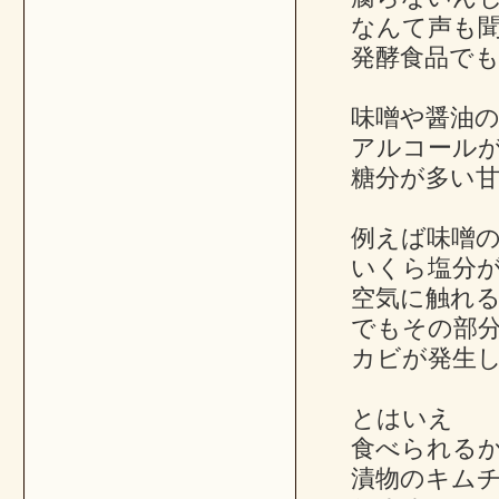
なんて声も
発酵食品で
味噌や醤油
アルコール
糖分が多い
例えば味噌
いくら塩分
空気に触れ
でもその部
カビが発生
とはいえ
食べられる
漬物のキム