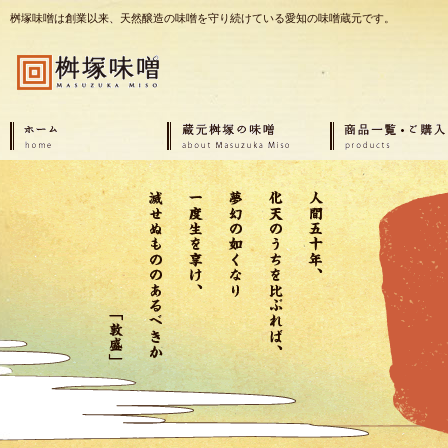
桝塚味噌は創業以来、天然醸造の味噌を守り続けている愛知の味噌蔵元です。