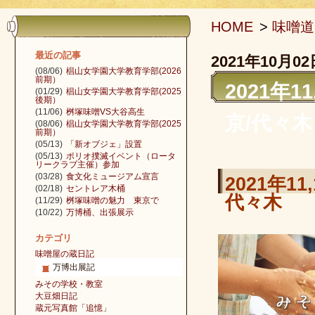
HOME
>
味噌道
最近の記事
2021年10月02
(08/06)
椙山女学園大学教育学部(2026
前期）
2021年
(01/29)
椙山女学園大学教育学部(2025
後期）
(11/06)
桝塚味噌VS大谷高生
京/代々木
(08/06)
椙山女学園大学教育学部(2025
前期）
(05/13)
「新オブジェ」設置
(05/13)
ポリオ撲滅イベント（ロータ
リークラブ主催）参加
(03/28)
食文化ミュージアム宣言
2021年
(02/18)
セントレア木桶
代々木
(11/29)
桝塚味噌の魅力 東京で
(10/22)
万博桶、出張展示
カテゴリ
味噌屋の蔵日記
万博出展記
みその学校・教室
大豆畑日記
蔵元写真館「追憶」