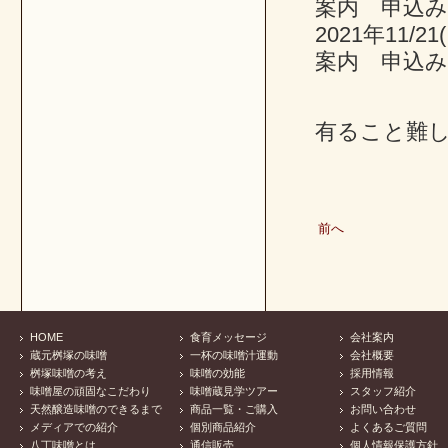
案内 申込
2021年11
案内 申込
有ること難
前へ
HOME
食育メッセージ
会社案内
蔵元桝塚の味噌
一杯の味噌汁運動
会社概要
桝塚味噌の考え
味噌の効能
採用情報
味噌屋の頑固なこだわり
味噌蔵見学ツアー
スタッフ紹介
天然醸造味噌のできるまで
商品一覧・ご購入
お問い合わせ
メディアでの紹介
個別商品紹介
よくあるご質問
八丁味噌とは
通信販売
個人情報保護方針