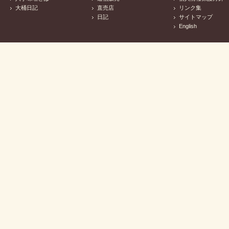
大桶日記
直売店
リンク集
日記
サイトマップ
English